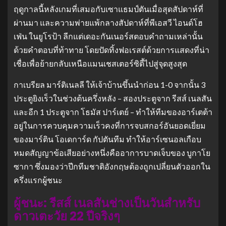
ฤดูกาลนี้หลังเกมที่เสมอกับเซาแธมป์ตันเมื่อสุดสัปดาห์ที่
ผ่านมา และความพ่ายแพ้กลางสัปดาห์ที่พีเอสวี ไอนด์โฮ
เฟ่น ในยูโรป้า ลีกแต่เดอะกันเนอร์สตอบคําถามเหล่านั้น
ด้วยคําตอบที่ท้าทาย โดยปัดทิ้งฟอเรสต์ด้วยการแสดงที่น่า
เชื่อเพื่อย้ายกลับเหนือแมนเชสเตอร์ซิตี้ไปสู่จุดสูงสุด
กาเบรียล มาร์ติเนลลี ให้เจ้าบ้านขึ้นนําก่อน 1-0 จากนั้น 3
ประตูยิงเร็วในช่วงต้นครึ่งหลัง – สองประตูจาก รีสส์ เนลสัน
และอีก 1 ประตูจาก โธมัส ปาร์เตย์ – ทําให้ทีมของอาร์เตต้า
อยู่ในการควบคุมความเร็วคงที่การจบสกอร์อันยอดเยี่ยม
ของมาร์ติน โอเดการ์ด กัปตันทีม ทําให้อาร์เซนอลเกือบ
หมดสัญญาข้อเสียอย่างหนึ่งคืออาการบาดเจ็บของ บูกาโย
ซากา ซึ่งมองว่าปีกทีมชาติอังกฤษต้องถูกเปลี่ยนตัวออกใน
ครึ่งแรกผู้ชนะ
ผู้ชนะ: รีสส์ เนลสันช่างเป็นวันสําหรับ
ดาวเตะวัย 22 ปีจริงๆ