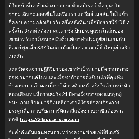
มีใบหน้าที่น่าเป็นห่วงมากมายทั่วเอมิเรตส์เมื่อ บูคาโย
ซากะ เดินกะเผลกขึ้นในครึ่งแรก แต่ รีสส์ เนลสัน ในไม่ช้า
ก็คลายความกลัวเกี่ยวกับครึ่งหลังที่น่าเบื่อปีกรายนี้ยิงได้ 2
ครั้งใน 3 นาทีหลังหมดเวลา ซึ่งเป็นประตูแรกในลีกของ
เขาสําหรับอาร์เซนอลนับตั้งแต่เขาทําประตูชัยในเกมกับ
ลิเวอร์พูลเมื่อ 837 วันก่อนมันเป็นช่วงเวลาที่ยิ่งใหญ่สําหรับ
เนลสัน
และชัดเจนจากปฏิกิริยาของเขาว่าเป้าหมายมีความหมาย
ต่อเขามากแค่ไหนและเมื่อซาก้าอาจตั้งรับหน้าที่คุมทีม
ข้างสนาม แล้วตอนนี้เขาได้วางตัวลงตัวจริงในตําแหน่งหัว
หอกเพื่อแทนที่ดาวเตะวัย 21 ปีทางฝั่งขวาของแนวรุกผู้
ชนะ: กาเบรียล มาร์ติเนลลีถ้าเคยมีใครสักคนต้องการ
ประตูก็คือ กาเบรียล มาร์ติเนลลี่แข้งชาวบราซิลต้องทน
ทุกข์
https://24soccerstar.com
กับค่ําคืนอันแสนทรหดระหว่างความพ่ายแพ้ที่พีเอสวี