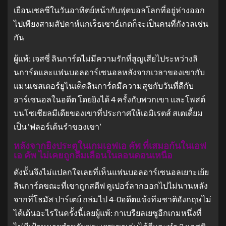
เยือนเชลซีในวันอาทิตย์หน้ากับฟุตบอลโลกที่อยู่ห่างออก
ไปเพียงสามสัปดาห์แกเร็ธเซาธ์เกตก็จะเป็นคนที่กังวลเช่น
กัน
ผู้แพ้: เจสซี่ ลินการ์ดไม่มีความรักที่สูญเสียไประหว่างลิ
นการ์ดและแฟนบอลอาร์เซนอลหลังจากเวลาของเขากับ
แมนเชสเตอร์ยูไนเต็ดลินการ์ดมีความสุขกับวันที่ดีกับ
อาร์เซนอลในอดีต โดยยิงได้ 4 ครั้งกับพวกเขา และโพสต์
บนโซเชียลมีเดียของเขาที่ประกาศให้เอมิเรตส์ สเตเดี้ยม
เป็น ‘ฟลอร์เต้นรําของเขา’
หลังจากยิงประตูในเกมเอฟเอ คัพ ที่เสมอกันในเอฟ
เอ คัพ ไม่เคยถูกลืมเลือนในลอนดอนเหนือ
ดังนั้นจึงไม่แปลกใจเลยที่เห็นแฟนบอลอาร์เซนอลเยาะเย้ย
ลินการ์ดขณะที่เขาถูกสตีฟ คูเปอร์ลากออกไปไม่นานหลัง
จากที่โธมัส ปาร์เตย์ ถล่มไป 4-0อดีตแข้งทีมชาติอังกฤษไม่
ได้เต้นอะไรในครั้งนี้เลยผู้แพ้: กาเบรียลเยซูอีกเกมหนึ่งที่