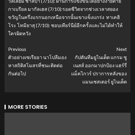
วิลเลียม ซาลิบา (7/10): ผ่านการแข่งขันได้อย่างง่ายดาย
กาเบรียล มากัลเฮส (7/10):รอดชีวิตจากช่วงเวลาสยอง
ขวัญในครึ่งแรกนอกเหนือจากนั้นเขาแข็งแกร่ง ทาเคฮิ
โระ โทมิยาสุ (7/10): ชอบเทียร์นีย์อีกครั้งและไม่ได้ทําให้
ใครผิดหวัง
Previous
Next
ตัวอย่างเซเรียอา นาโปลีมอง
กัปตันทีมยูไนเต็ด แกรม ซู
หาสถิติสโมสรที่ชนะติดต่อ
เนสส์ ออกมาปกป้อง แฮร์รี่
กันต่อไป
แม็คไกวร์ ปราการหลังของ
แมนเชสเตอร์ ยูไนเต็ด
MORE STORIES