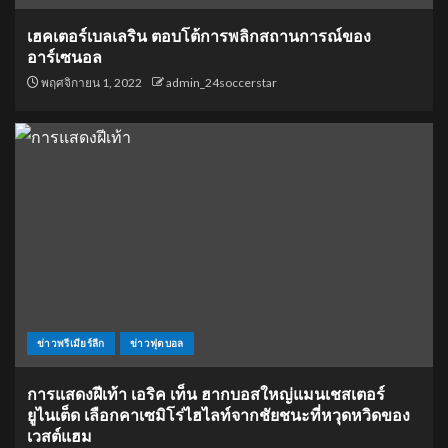
เฮคเตอร์เบลเลริน ตอบโต้การพลิกสถานการณ์ของ
อาร์เซนอล
พฤศจิกายน 1, 2022
admin_24soccerstar
ข่าวพรีเมียร์ลีก
ข่าวฟุตบอล
การแสดงฝีเท้า เอริค เท็น ฮากบอสใหญ่แมนเชสเตอร์
ยูไนเต็ด เลือกคาเซมิโร่ไฮไลท์จากชัยชนะที่หวุดหวิดของ
เวสต์แฮม