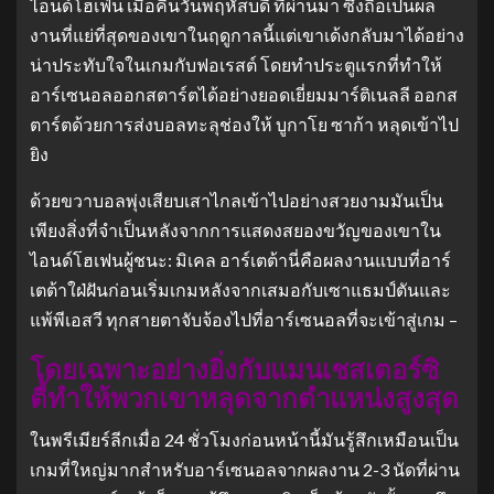
ไอนด์โฮเฟ่น เมื่อคืนวันพฤหัสบดี ที่ผ่านมา ซึ่งถือเป็นผล
งานที่แย่ที่สุดของเขาในฤดูกาลนี้แต่เขาเด้งกลับมาได้อย่าง
น่าประทับใจในเกมกับฟอเรสต์ โดยทําประตูแรกที่ทําให้
อาร์เซนอลออกสตาร์ตได้อย่างยอดเยี่ยมมาร์ติเนลลี ออกส
ตาร์ตด้วยการส่งบอลทะลุช่องให้ บูกาโย ซาก้า หลุดเข้าไป
ยิง
ด้วยขวาบอลพุ่งเสียบเสาไกลเข้าไปอย่างสวยงามมันเป็น
เพียงสิ่งที่จําเป็นหลังจากการแสดงสยองขวัญของเขาใน
ไอนด์โฮเฟนผู้ชนะ: มิเคล อาร์เตต้านี่คือผลงานแบบที่อาร์
เตต้าใฝ่ฝันก่อนเริ่มเกมหลังจากเสมอกับเซาแธมป์ตันและ
แพ้พีเอสวี ทุกสายตาจับจ้องไปที่อาร์เซนอลที่จะเข้าสู่เกม –
โดยเฉพาะอย่างยิ่งกับแมนเชสเตอร์ซิ
ตี้ทําให้พวกเขาหลุดจากตําแหน่งสูงสุด
ในพรีเมียร์ลีกเมื่อ 24 ชั่วโมงก่อนหน้านี้มันรู้สึกเหมือนเป็น
เกมที่ใหญ่มากสําหรับอาร์เซนอลจากผลงาน 2-3 นัดที่ผ่าน