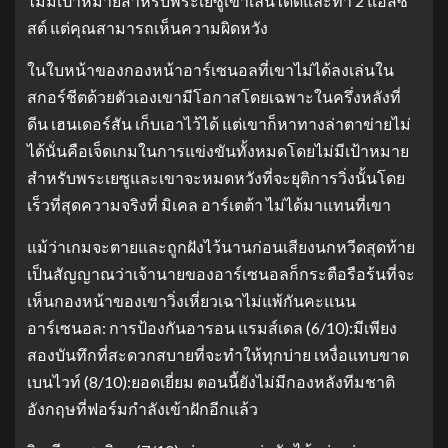
ไม่มีเป้าหมายสําหรับพระเยซูเขาเล่นได้ดีและทํา 2 แอสซิ
สต์ แต่คุณสามารถเห็นความผิดหวัง
ในใบหน้าของกองหน้าอาร์เซนอลที่เขาไม่ได้ลงเล่นใน
สกอร์ชีตด้วยตัวเองเขามีโอกาสโดยเฉพาะในครึ่งหลังที่
ดีน เฮนเดอร์สัน เก็บเอาไว้ได้ แต่เขาก็หาทางล่าตาข่ายไม่
ได้นั่นคือเจ็ดเกมในการแข่งขันทั้งหมดโดยไม่มีเป้าหมาย
สําหรับพระเยซูและเขาจะหมดหวังที่จะยุติการวิ่งนั้นโดย
เร็วที่สุดความจริงที่ มิเคล อาร์เตต้า ไม่ได้มาแทนที่เขา
แม้ว่าเกมจะตายและถูกฝังไว้นานก่อนเสียงนกหวีดสุดท้าย
เป็นสัญญาณว่าเจ้านายของอาร์เซนอลก็กระตือรือร้นที่จะ
เห็นกองหน้าของเขาวิ่งเหี่ยวเฉาไม่แพ้กันคะแนน
อาร์เซนอล: การป้องกันอารอน แรมส์เดล (6/10):มีเพียง
สองบันทึกที่สะดวกสบายที่จะทําให้ทุกบ่าย เหงื่อแทบขาด
เบนไวท์ (8/10):ยอดเยี่ยม ตอนนี้ยังไม่มีกองหลังทีมชาติ
อังกฤษที่ฟอร์มกําลังเข้าฝักอีกแล้ว