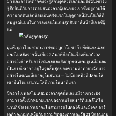
มา และอาร์เตต้าก็คงจะรู้สึกหงุดหงิดเล็กน้อยดังนั้นเขาจึง
รู้สึกยินดีกับการตอบสนองจากผู้เล่นของเขาซึ่งอยู่ภายใต้
ความกดดันเล็กน้อยเป็นครั้งแรกในฤดูกาลนี้มันเป็นวิธีที่
สมบูรณ์แบบในการลงเล่นในเกมสุดสัปดาห์หน้าที่เชลซีผู้
แพ้
ผู้แพ้: บูกาโยะ ซากะภาพของ บูกาโย ซาก้า ที่เดินกะเผลก
ออกไปหลังจากนั้นเพียง 27 นาทีถือเป็นเรื่องที่น่ากังวล
อย่างยิ่งสําหรับอาร์เซนอลและอังกฤษเช่นเคยดูเหมือนจะ
เป็นกรณี ซากา อยู่ในจุดสิ้นสุดของความท้าทายหนักบาง
อย่างในขณะที่เขาอยู่ในสนาม — ไม่น้อยหนึ่งที่ปล่อยให้
เขาพื้นโดย เรนาน โลดี้ ภายในนาทีแรก
ปีกอาร์เซนอลไม่เคยมองจากจุดนั้นเลยแม้ว่าเขาจะยัง
สามารถตั้งเป้าหมายแรกของกาเบรียลมาร์ติเนลลีได้ไม่
นานก็ชัดเจนว่าเขาจะไม่สามารถไปต่อได้ และมิเคล อาร์
เตต้า จะหมดเหงื่อกับความฟิตของดาวเตะวัย 21 ปีก่อนเกม