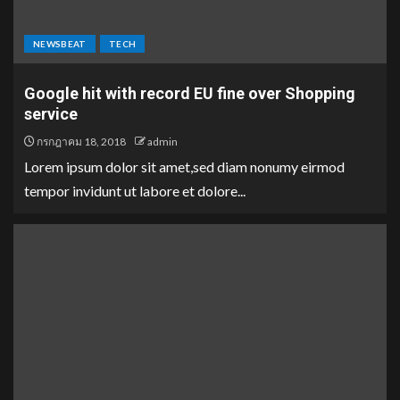
NEWSBEAT
TECH
Google hit with record EU fine over Shopping
service
กรกฎาคม 18, 2018
admin
Lorem ipsum dolor sit amet,sed diam nonumy eirmod
tempor invidunt ut labore et dolore...