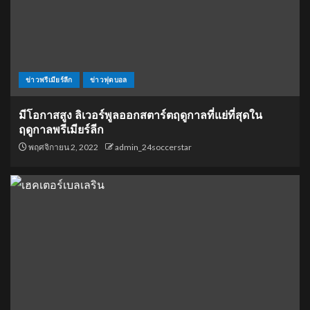
ข่าวพรีเมียร์ลีก
ข่าวฟุตบอล
มีโอกาสสูง ลิเวอร์พูลออกสตาร์ตฤดูกาลที่แย่ที่สุดใน
ฤดูกาลพรีเมียร์ลีก
พฤศจิกายน 2, 2022
admin_24soccerstar