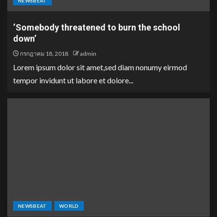
NEWSBEAT
‘Somebody threatened to burn the school
down’
กรกฎาคม 18, 2018
admin
Lorem ipsum dolor sit amet,sed diam nonumy eirmod
tempor invidunt ut labore et dolore...
NEWSBEAT
WORLD