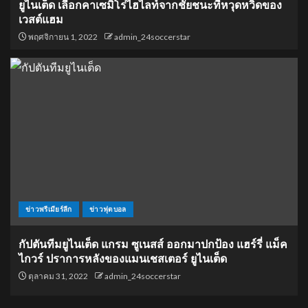
ยูไนเต็ด เลือกคาเซมิโร่ไฮไลท์จากชัยชนะที่หวุดหวิดของ
เวสต์แฮม
พฤศจิกายน 1, 2022
admin_24soccerstar
ข่าวพรีเมียร์ลีก
ข่าวฟุตบอล
กัปตันทีมยูไนเต็ด แกรม ซูเนสส์ ออกมาปกป้อง แฮร์รี่ แม็ค
ไกวร์ ปราการหลังของแมนเชสเตอร์ ยูไนเต็ด
ตุลาคม 31, 2022
admin_24soccerstar