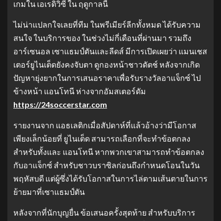
เกมใน เอเรดิวิซี่ ใน ฤดูกาลนี้
ไม่น่าแปลกใจเลยที่ทีม ในพรีเมียร์ลีกทั้งหมด ได้รับความ
สนใจ ในบริการของ ในช่วงไม่กี่เดือนที่ผ่านมา รวมถึง
อาร์เซนอล เซาแธมป์ตันและลีดส์ มีการเปิดเผยว่า แมนเชส
เตอร์ยูไนเต็ดยังคงจับตา ดูกองหน้าชาวดัตช์ หลังจากเกิด
ปัญหายุ่งยากในการเสนอราคาเพื่อรับรางวัลอาแจ็กซ์ ไป
ข้างหน้า แอนโทนี ห่างจากอัมสเตอร์ดัม
https://24soccerstar.com
รายงานจาก แอธเลติกเมื่อสัปดาห์ที่แล้วอ้างว่ามีโอกาส
เพียงเล็กน้อยที่ ยูไนเต็ด สามารถเลือกที่จะทำข้อตกลง
สำหรับทั้งและ แอนโทนี หากพวกเขาสามารถทำข้อตกลง
กับอาแจ็กซ์ สำหรับชาวบราซิลก่อนถึงกำหนดโอนในวัน
พฤหัสบดี แต่ผู้ซึ่งได้รับโอกาสในการไล่ตามเส้นตายในการ
ย้ายมาที่เซาแธมป์ตัน
หลังจากที่นักบุญยื่น ข้อเสนอครั้งสุดท้าย สำหรับบริการ