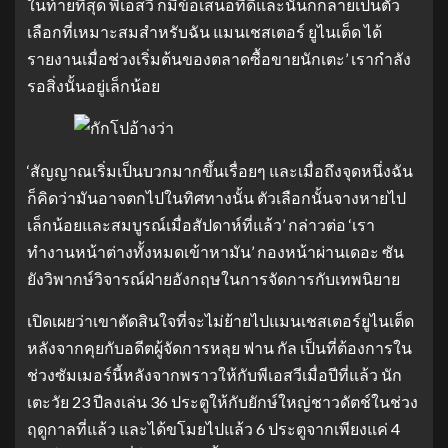
ในท้ายที่สุด พีเอสวี ก็มีข้อเสนอที่ดีและนั่นก็กลายเป็นตัว
เลือกที่เหมาะสมสำหรับฉัน แมนเชสเตอร์ ยูไนเต็ด ได้
รายงานเมื่อช่วงเริ่มต้นของตลาดซื้อขายนักเตะ’ เรากำลัง
รอสิ่งนั้นอยู่เล็กน้อย
‘สัญญาณเริ่มเป็นบวกมากขึ้นเรื่อยๆ และเมื่อถึงจุดหนึ่งฉัน
ก็คิดว่ามันอาจตกไปในทิศทางนั้น ตัวเลือกนั้นจางหายไป
เล็กน้อยและสมบูรณ์เมื่อสัปดาห์ที่แล้ว’ กล่าวต่อ ‘เรา
ทำงานหน้าต่างทั้งหมดเข้าหามัน’ กองหน้าผ่านเดอะ ซัน
ยังวิพากษ์วิจารณ์ฝ่ายอังกฤษในการจัดการกับเทพนิยาย
เปิดเผยว่าเขาตัดสินใจที่จะไม่ย้ายไปแมนเชสเตอร์ยูไนเต็ด
หลังจากคุยกับอดีตผู้จัดการหลุย ฟาน กัล เป็นที่ต้องการใน
ช่วงซัมเมอร์นี้หลังจากพราวให้กับพีเอสวีเมื่อปีที่แล้ว นัก
เตะวัย 23 ปีลงเล่น 36 ประตูให้กับยักษ์ใหญ่ชาวดัตช์ในช่วง
ฤดูกาลที่แล้ว และได้ขโมยไปแล้ว 6 ประตูจากเพียงแค่ 4