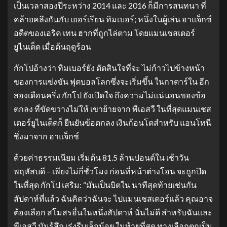
เป็นเวลาสองปีระหว่าง 2014 และ 2016 ก็มีการสนทนา ที่
คล้ายคลึงกันกับ เยอร์เรียน ทิมเบอร์; หนึ่งในผู้เล่น อาแจ็กซ์
อดีตของเอริค เทน ฮากที่ถูกไล่ตาม โดยแมนเชสเตอร์
ยูไนเต็ด เมื่อต้นฤดูร้อน
กักโปอ้างว่า ทิมเบอร์ยัง ตัดสินใจที่จะ ไม่ก้าวไปข้างหน้า
ของการแข่งขัน ฟุตบอลโลกซึ่งจะเริ่มขึ้น ในกาตาร์ใน อีก
สองเดือนครึ่ง กักโป ยังเปิดใจ ถึงความไม่แน่นอนของข้อ
ตกลง ที่ขัดขวางไม่ให้ เขาย้ายจาก พีเอสวี ในที่สุดแมนเชส
เตอร์ยูไนเต็ดก็ ยืนยันข้อตกลง เงินก้อนโตสำหรับ แอนโทนี
ซึ่งมาจาก อาแจ็กซ์
ด้วยค่าธรรมเนียม เริ่มต้น 81.5 ล้านปอนด์ใน เช้าวัน
พฤหัสบดี – เพียงไม่กี่ชั่วโมง ก่อนที่หน้าต่างโอน จะถูกปิด
ในที่สุด กักโป เสริม: “มันเป็นบิตใน นาทีสุดท้ายเช่นกัน
สัปดาห์ที่แล้ว ฉันคิดว่าฉันจะ ไปแมนเชสเตอร์แล้ว คุณอาจ
ต้องเลือก สโมสรอื่นในหนึ่งสัปดาห์ นั่นไม่ดี สำหรับฉันและ
พีเอสวี มันรู้สึก เร่งรีบเล็กน้อย ในท้ายที่สุด ทางเลือกตกเป็น