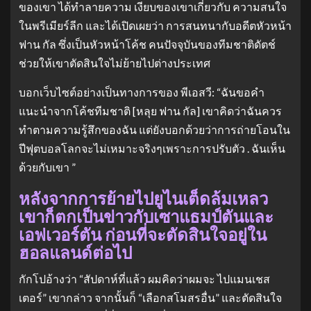
ของเขา ได้ทำลายความ เงียบของเขาเกี่ยวกับ ความสนใจ
ในพรีเมียร์ลีก และได้เปิดเผยว่า การสนทนากับอดีตหัวหน้า
ฟาน กัล ซึ่งเป็นหัวหน้าโค้ช คนปัจจุบันของทีมชาติดัตช์
ช่วยให้เขาตัดสินใจไม่ย้ายไปต่างประเทศ
บอกเว็บไซต์อย่างเป็นทางการของ พีเอสวี: “ฉันขอคำ
แนะนำจากโค้ชทีมชาติ [หลุย ฟาน กัล] เขาคิดว่าฉันควร
ทำตามความรู้สึกของฉัน แต่ยังบอกด้วยว่าการถ่ายโอนใน
ปีฟุตบอลโลกจะไม่เหมาะจริงๆเพราะการปรับตัว . ฉันเห็น
ด้วยกับเขา ”
หลังจากการย้ายไปยูไนเต็ดล้มเหลว
เขาก็ตกเป็นข่าวกับเซาแธมป์ตันและ
เอฟเวอร์ตัน ก่อนที่จะตัดสินใจอยู่ใน
ฮอลแลนด์ต่อไป
กักโปอ้างว่า “สัปดาห์ที่แล้ว ผมคิดว่าผมจะ ไปแมนเชส
เตอร์” เขากล่าว จากนั้นก็ “เลือกสโมสรอื่น” และตัดสินใจ