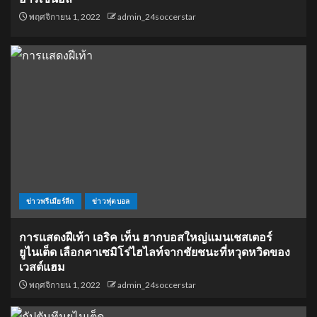
พฤศจิกายน 1, 2022
admin_24soccerstar
ข่าวพรีเมียร์ลีก
ข่าวฟุตบอล
การแสดงฝีเท้า เอริค เท็น ฮากบอสใหญ่แมนเชสเตอร์
ยูไนเต็ด เลือกคาเซมิโร่ไฮไลท์จากชัยชนะที่หวุดหวิดของ
เวสต์แฮม
พฤศจิกายน 1, 2022
admin_24soccerstar