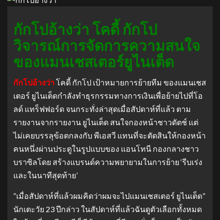
กักโปอ้างว่า โคดี้ กักโป
วิจารณ์การจัดการความสนใจ
ของแมนเชสเตอร์ยูไนเต็ด
กักโปอ้างว่า
โคดี้ กักโป เป้าหมายการย้ายทีม ของแมนเชส
เตอร์ ยูไนเต็ดกำลังทำธุรกรรมทางการเงินเพื่อย้ายไปที่โอ
ลด์ แทร็ฟฟอร์ด จนกระทั่งล่าสุดเมื่อสัปดาห์ที่แล้ว ตาม
รายงานจากรายงาน ยูไนเต็ด สนใจกองหน้าชาวดัตช์ แต่
ไม่เคยบรรลุข้อตกลงกับ พีเอสวี แทนที่จะตัดสินให้กองหน้า
คนหนึ่งผ่านประตูในรูปแบบของ แอนโทนี กองกลางชาว
บราซิลโดย สร้างแบรนด์ความพยายามในการย้าย ‘รีบเร่ง
และในนาทีสุดท้าย’
“เมื่อสัปดาห์ที่แล้วผมคิดว่าผมจะไปแมนเชสเตอร์ ยูไนเต็ด”
นักเตะวัย 23 ปีกล่าว ในสัปดาห์ที่แล้วฉันดูตัวเลือกทั้งหมด