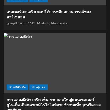
เฮคเตอร์เบลเลริน ตอบโต้การพลิกสถานการณ์ของ
อาร์เซนอล
พฤศจิกายน 1, 2022
admin_24soccerstar
ข่าวพรีเมียร์ลีก
ข่าวฟุตบอล
การแสดงฝีเท้า เอริค เท็น ฮากบอสใหญ่แมนเชสเตอร์
ยูไนเต็ด เลือกคาเซมิโร่ไฮไลท์จากชัยชนะที่หวุดหวิดของ