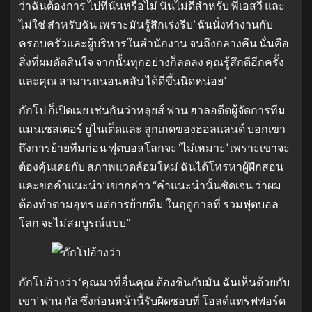
ว่าฉันต้องการ ไปที่นั่นหรือไม่ นั่นไม่ดีสำหรับ พีเอสวี และ
ไม่ใช่ สำหรับฉัน เพราะมันรู้สึกเร่งรีบ’ ฉันนั่งทำงานกับ
ครอบครัวและผู้บริหารในสำนักงาน จนถึงกลางคืน นั่นคือ
สิ่งที่ผมตัดสินใจ จากนั้นทุกอย่างก็ลดลง คุณรู้สึกดีอีกครั้ง
และคุณ สามารถนอนหลับ ได้ดีขึ้นนิดหน่อย’
กักโป ก็เปิดเผย เช่นกันว่าหลุยส์ ฟาน ฮาลอดีตผู้จัดการทีม
แมนเชสเตอร์ ยูไนเต็ดและ ลูกเกดของฮอลแลนด์ บอกเขา
ถึงการย้ายทีมก่อน ฟุตบอลโลกจะ ‘ไม่เหมาะ’ เพราะเขาจะ
ต้องคุ้นเคยกับ สภาพแวดล้อมใหม่ ฉันได้โทรหาผู้ฝึกสอน
และขอคำแนะนำ’ เขากล่าว “คำแนะนำนั้นชัดเจน ว่าผม
ต้องทำตามอุทร แต่การย้ายทีม ในฤดูกาลที่ รวมฟุตบอล
โลก จะไม่สมบูรณ์แบบ”
กักโปอ้างว่า ‘คุณมาที่อื่นคุณ ต้องชินกับมัน ฉันเห็นด้วยกับ
เขา’ ฟาน กัล ซึ่งก่อนหน้านี้รับผิดชอบที่ โอลด์แทรฟฟอร์ด