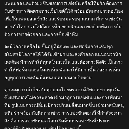
แฟนบอล และตัวยง ชื่นชอบการแข่งขัน หรือมีทีมรัก ต้องการ
รับข่าวสาร ติดตามทางเว็บไซต์นี้ได้ พร้อมอัพเดทข่าวต่อเนื่อง
เพื่อให้แฟนบอลเข้าถึง และรับชมครบทุกสนาม มีการแข่งขัน
จากทั่วโลก รวมไปถึงการซื้อ-ขายนักเตะ ก็ขอย้ายทีม การยืม
ตัว การขายตัวออก และการซื้อเข้าทีม
จะมีโอกาสหรือไม่ ขึ้นอยู่ที่นักเตะ และฟอร์มการเล่น ทุก
สโมสรมีโอกาสให้ ได้รับเข้ามา และส่งตัวออก แน่นอนว่านัก
เตะต้อง มีการทำให้ทุกสโมสรเห็น และต้องการดึงตัว เป็นการ
ทำให้ฟอร์ม และสโมสรเห็น พัฒนาให้ดีมากขึ้น ต้องการเห็น
อยู่ทุกการแข่งขัน มีแฟนบอลมากมายติดตาม
ทุกเหตุการณ์ เกี่ยวกับฟุตบอลโดยตรง จะมีอัพเดทข่าวทุกวัน
ซึ่งแฟนบอลไม่ควรพลาด เข้ามาดูการแข่งขัน และการพัฒนา
ทีม รูปแบบการเปลี่ยน มีการปรับเปลี่ยนมากขึ้น เข้ามาสนับสนุ
นทีมรัก พร้อมกับติดตามข่าว การแข่งขันตอนนี้ ที่กำลังจะมา
ถึง คือการแข่งขันบอลโลก เริ่มต้นการแข่งขันที่ ประเท
ศการ์ต้า รับชมการแข่งขันได้ช่องทางนี้