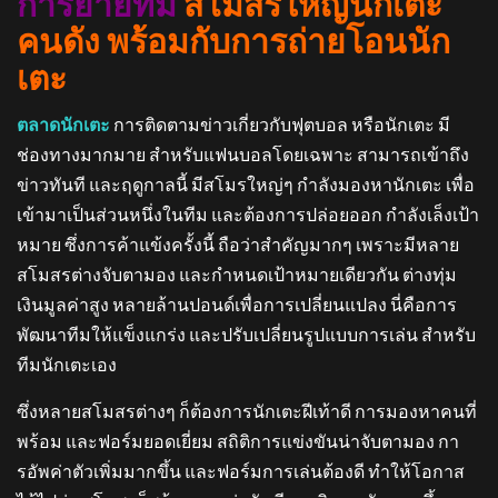
การย้ายทีม
สโมสรใหญ่นักเตะ
คนดัง พร้อมกับการถ่ายโอนนัก
เตะ
ตลาดนักเตะ
การติดตามข่าวเกี่ยวกับฟุตบอล หรือนักเตะ มี
ช่องทางมากมาย สำหรับแฟนบอลโดยเฉพาะ สามารถเข้าถึง
ข่าวทันที และฤดูกาลนี้ มีสโมรใหญ่ๆ กำลังมองหานักเตะ เพื่อ
เข้ามาเป็นส่วนหนึ่งในทีม และต้องการปล่อยออก กำลังเล็งเป้า
หมาย ซึ่งการค้าแข้งครั้งนี้ ถือว่าสำคัญมากๆ เพราะมีหลาย
สโมสรต่างจับตามอง และกำหนดเป้าหมายเดียวกัน ต่างทุ่ม
เงินมูลค่าสูง หลายล้านปอนด์เพื่อการเปลี่ยนแปลง นี่คือการ
พัฒนาทีมให้แข็งแกร่ง และปรับเปลี่ยนรูปแบบการเล่น สำหรับ
ทีมนักเตะเอง
ซึ่งหลายสโมสรต่างๆ ก็ต้องการนักเตะฝีเท้าดี การมองหาคนที่
พร้อม และฟอร์มยอดเยี่ยม สถิติการแข่งขันน่าจับตามอง กา
รอัพค่าตัวเพิ่มมากขึ้น และฟอร์มการเล่นต้องดี ทำให้โอกาส