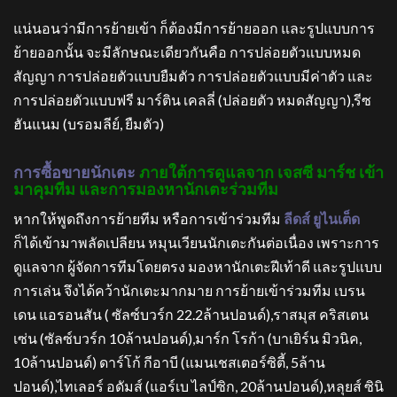
แน่นอนว่ามีการย้ายเข้า ก็ต้องมีการย้ายออก และรูปแบบการ
ย้ายออกนั้น จะมีลักษณะเดียวกันคือ การปล่อยตัวแบบหมด
สัญญา การปล่อยตัวแบบยืมตัว การปล่อยตัวแบบมีค่าตัว และ
การปล่อยตัวแบบฟรี มาร์ติน เคลลี่ (ปล่อยตัว หมดสัญญา),รีซ
ฮันแนม (บรอมลีย์, ยืมตัว)
การซื้อขายนักเตะ
ภายใต้การดูแลจาก เจสซี มาร์ช เข้า
มาคุมทีม และการมองหานักเตะร่วมทีม
หากให้พูดถึงการย้ายทีม หรือการเข้าร่วมทีม
ลีดส์ ยูไนเต็ด
ก็ได้เข้ามาพลัดเปลียน หมุนเวียนนักเตะกันต่อเนื่อง เพราะการ
ดูแลจาก ผู้จัดการทีมโดยตรง มองหานักเตะฝีเท้าดี และรูปแบบ
การเล่น จึงได้คว้านักเตะมากมาย การย้ายเข้าร่วมทีม เบรน
เดน แอรอนสัน ( ซัลซ์บวร์ก 22.2ล้านปอนด์),ราสมุส คริสเตน
เซ่น (ซัลซ์บวร์ก 10ล้านปอนด์),มาร์ก โรก้า (บาเยิร์น มิวนิค,
10ล้านปอนด์) ดาร์โก้ กีอาบี (แมนเชสเตอร์ซิตี้, 5ล้าน
ปอนด์),ไทเลอร์ อดัมส์ (แอร์เบ ไลป์ซิก, 20ล้านปอนด์),หลุยส์ ซินิ