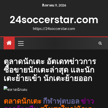
สิงหาคม 9, 2026
24soccerstar.com
https://24soccerstar.com
ตลาดนักเตะ อัตเดทข่าวการ
ซื้อขายนักเตะล่าสุด และนัก
เตะย้ายเข้า นักเตะย้ายออก
ตลาดนักเตะ
กีฬาฟุตบอล
ข่าว