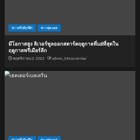
ข่าวพรีเมียร์ลีก
ข่าวฟุตบอล
มีโอกาสสูง ลิเวอร์พูลออกสตาร์ตฤดูกาลที่แย่ที่สุดใน
ฤดูกาลพรีเมียร์ลีก
พฤศจิกายน 2, 2022
admin_24soccerstar
ข่าวพรีเมียร์ลีก
ข่าวฟุตบอล