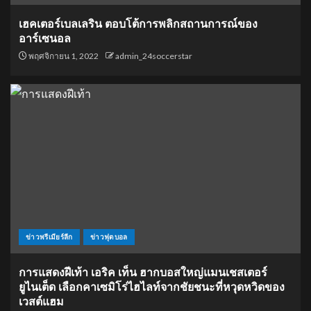
เฮคเตอร์เบลเลริน ตอบโต้การพลิกสถานการณ์ของ
อาร์เซนอล
พฤศจิกายน 1, 2022
admin_24soccerstar
ข่าวพรีเมียร์ลีก
ข่าวฟุตบอล
การแสดงฝีเท้า เอริค เท็น ฮากบอสใหญ่แมนเชสเตอร์
ยูไนเต็ด เลือกคาเซมิโร่ไฮไลท์จากชัยชนะที่หวุดหวิดของ
เวสต์แฮม