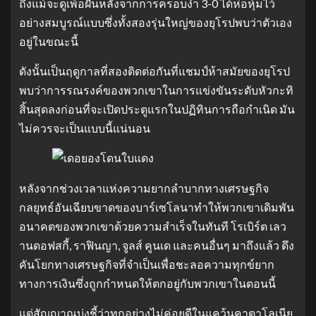
ถึงแม้จะดูเพ้อฝันหลังจากการครอบงำ 3-0 ได้ห่อหุ้มไว้
อย่างสมบูรณ์แบบซึ่งทั้งสองรุ่นใหญ่ของยุโรปพบว่าตัวเอง
อยู่ในขณะนี้
ดังนั้นเป็นฤดูกาลที่สองติดต่อกันที่แชมป์ห้าสมัยของยุโรป
พบว่าการรณรงค์ของพวกเขาในการแข่งขันระดับหัวกะทิ
สิ้นสุดลงก่อนที่จะเปิดประตูแรกในปฏิทินการถือกำเนิด มัน
ไม่ควรจะเป็นแบบนี้แน่นอน
หลังจากช่วงเวลาแห่งความยากลำบากทางเศรษฐกิจ
กลยุทธ์อันเฉียบขาดของบาร์เซโลนาทำให้พวกเขาเดิมพัน
อนาคตของพวกเขาด้วยความสำเร็จในทันที โรเบิร์ต เลว
านดอฟสกี้, ราฟินญา, จูลส์ คูนเด และคนอื่นๆ มาถึงแล้ว ดึง
คันโยกทางเศรษฐกิจที่จำเป็นเพื่อชะลอความทุกข์ยาก
ทางการเงินซึ่งถูกกำหนดให้ตกอยู่กับพวกเขาในตอนนี้
แต่สัญญาณบ่งชี้ว่าทุกอย่างไม่ค่อยดีในแคว้นคาตาโลเนีย