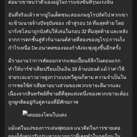
ต่อมาเขาพบว่าตัวเองอยู่ในการแข่งขันที่รุนแรงนั้น
อันที่จริงแล้ว หากยูไนเต็ดชนะสองเกมยุโรปถัดไป พวกเขา
จะข้ามนายจ้างปัจจุบันของ เข้าสู่รอบ 16 ทีมสุดท้าย โดย
บาร์เซโลนาถูกบังคับให้เล่นในรอบ 32 ทีมสุดท้าย และหลัง
จากการตกชั้นสู่ทัวร์นาเมนต์สายที่สองของยุโรป การเก็ง
กำไรเหนือ De อนาคตของจองกำลังจะพุ่งสูงขึ้นอีกครั้ง
มีรายงานว่าการคัดออกจากแชมเปี้ยนส์ลีกในตอนแรก
ทำให้บาร์ซ่าเสียเปรียบเป็นเงิน 18 ล้านปอนด์ แม้ว่าค่าใช้
จ่ายระยะยาวอาจสูงกว่าแบบทวีคูณก็ตาม ความจำเป็นใน
การชดใช้ค่าเสียหายบางส่วนของพวกเขาจะดีมากและ
เนื่องจากสินทรัพย์ที่ขายดีที่สุดแห่งหนึ่งของพวกเขาจะต้อง
ถูกผูกติดอยู่กับคู่ครองที่มีศักยภาพ
แม้แต่ในแง่ของการเล่นฟุตบอล แนวคิดในการขายเดอ
ยองก็ยังดูน่ารับประทานมากกว่าที่เคยทำในฤดูร้อน ใน