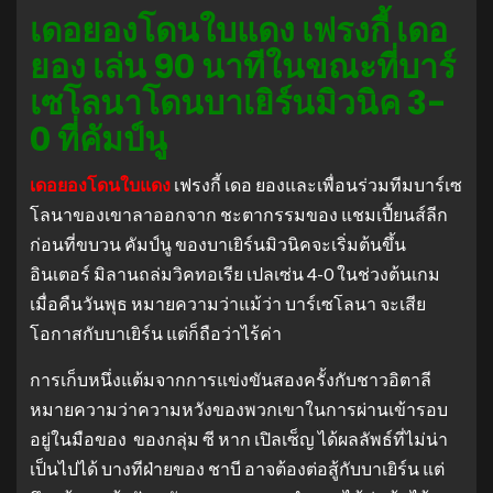
เดอยองโดนใบแดง เฟรงกี้ เดอ
ยอง เล่น 90 นาทีในขณะที่บาร์
เซโลนาโดนบาเยิร์นมิวนิค 3-
0 ที่คัมป์นู
เดอยองโดนใบแดง
เฟรงกี้ เดอ ยองและเพื่อนร่วมทีมบาร์เซ
โลนาของเขาลาออกจาก ชะตากรรมของ แชมเปี้ยนส์ลีก
ก่อนที่ขบวน คัมป์นู ของบาเยิร์นมิวนิคจะเริ่มต้นขึ้น
อินเตอร์ มิลานถล่มวิคทอเรีย เปลเซ่น 4-0 ในช่วงต้นเกม
เมื่อคืนวันพุธ หมายความว่าแม้ว่า บาร์เซโลนา จะเสีย
โอกาสกับบาเยิร์น แต่ก็ถือว่าไร้ค่า
การเก็บหนึ่งแต้มจากการแข่งขันสองครั้งกับชาวอิตาลี
หมายความว่าความหวังของพวกเขาในการผ่านเข้ารอบ
อยู่ในมือของ ของกลุ่ม ซี หาก เปิลเซ็ญ ได้ผลลัพธ์ที่ไม่น่า
เป็นไปได้ บางทีฝ่ายของ ชาบี อาจต้องต่อสู้กับบาเยิร์น แต่