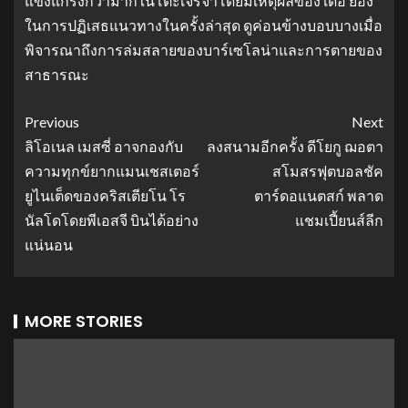
แข็งแกร่งกว่ามากในโต๊ะเจรจาโดยมีเหตุผลของ เดอ ยอง
ในการปฏิเสธแนวทางในครั้งล่าสุด ดูค่อนข้างบอบบางเมื่อ
พิจารณาถึงการล่มสลายของบาร์เซโลน่าและการตายของ
สาธารณะ
Previous
Next
ลิโอเนล เมสซี่ อาจกองกับ
ลงสนามอีกครั้ง ดีโยกู ฌอตา
ความทุกข์ยากแมนเชสเตอร์
สโมสรฟุตบอลชัค
ยูไนเต็ดของคริสเตียโน โร
ตาร์ดอแนตสก์ พลาด
นัลโดโดยพีเอสจี บินได้อย่าง
แชมเปี้ยนส์ลีก
แน่นอน
MORE STORIES