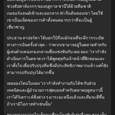
ช่วงสัปดาห์แรกๆ ของฤดูกาล ชาบีได้ย้ายทีมชาติ
เนเธอร์แลนด์เข้าและออกจาก XI เริ่มต้นของเขา โดยใช้
เขาเป็นแจ็คของการค้าทั้งหมดมากกว่าที่จะเป็นผู้
เชี่ยวชาญ
ประธาน ลาปอร์ตา ได้บอกใบ้ถึงแม้ก่อนที่จะมีการระเบิด
ทางการเงินครั้งล่าสุด – ว่าพวกเขาอาจอยู่ในตลาดสำหรับ
ผู้เล่นตำแหน่งกองกลางเพื่อแข่งขันกับ เดอ ยอง: “เรากำลัง
ดำเนินการในตลาด เราได้พูดคุยกับเจ้าหน้าที่ฝึกสอนและ
เราตั้งใจ เพื่อปรับปรุงทีมซึ่งมีประสิทธิภาพมากแล้ว แต่ก็ยัง
สามารถปรับปรุงได้มากขึ้น
เดอยองโดนใบแดง “เรากำลังทำงานกับโค้ช กับฝ่าย
เทคนิคและผู้อำนวยการฟุตบอลสำหรับตลาดฤดูหนาวนี้
เราได้วิเคราะห์สิ่งต่าง ๆ มาระยะหนึ่งแล้วและทีมจะดีขึ้น
ถ้าเรามีโอกาสทำเช่นนั้น”
หมายความว่ายูไนเต็ดจะเชื่อมโยงกับผู้เล่นที่ เทน ฮาก เห็น