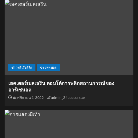
ข่าวพรีเมียร์ลีก
ข่าวฟุตบอล
เฮคเตอร์เบลเลริน ตอบโต้การพลิกสถานการณ์ของ
อาร์เซนอล
พฤศจิกายน 1, 2022
admin_24soccerstar