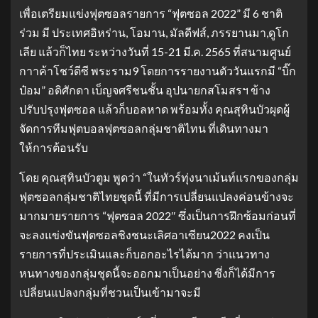
เพื่อเตรียมแข่งฟุตซอลรายการ “ฟุตซอล 2022” มี 6 ชาติ
ร่วม มี ประเทศอิหร่าน, โอมาน, มัลดีฟส์, ภรรยานมา,ดูโก
เลีย แล้วก็ไทย ระหว่างวันที่ 15-21 มี.ค. 2565 ที่สนามศูนย์
กาาค้าโชว์ดีซี พระราม9 โดยการรายงานตัววันแรกมี “บิ๊ก
ป๋อม” อดิศักดา เบ็ญจศรีชนชั้น อุปนายกสโมสรฯ ข้าง
ปรับปรุงฟุตซอล แล้วก็บอลหาด พร้อมทั้ง คุณสุทินบัวผุดผู้
จัดการทีมฟุตบอลฟุตซอลกลุ่มชาติไทน ที่เดินทางมา
ให้การต้อนรับ
โดย คุณสุทินบัวตูม พูดว่า “ในทัวร์ทุ่งนาเม้นท์แรกของกลุ่ม
ฟุตซอลกลุ่มชาติไทยชุดนี้ ที่มีการเปลี่ยนแปลงค่อนข้างจะ
มากมายรายการ “ฟุตซอล 2022″ ซึ่งเป็นการฝึกซ้อมก่อนที่
จะลงแข่งขันฟุตซอลชิงชนะเลิศอาเซียน2022 คงเป็น
รายการที่ประเมินและก็บอกอะไรได้มาก ว่าแนวทาง
หนทางของกลุ่มชุดนี้จะออกมาเป็นอย่าง ซึ่งก็ได้มีการ
เปลี่ยนแปลงกลุ่มที่ชวนเป็นเข้ามาจะมี