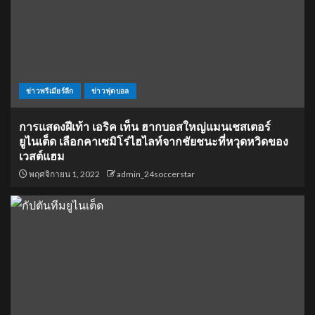
ข่าวพรีเมียร์ลีก
ข่าวฟุตบอล
การแสดงฝีเท้า เอริค เท็น ฮากบอสใหญ่แมนเชสเตอร์
ยูไนเต็ด เลือกคาเซมิโร่ไฮไลท์จากชัยชนะที่หวุดหวิดของ
เวสต์แฮม
พฤศจิกายน 1, 2022
admin_24soccerstar