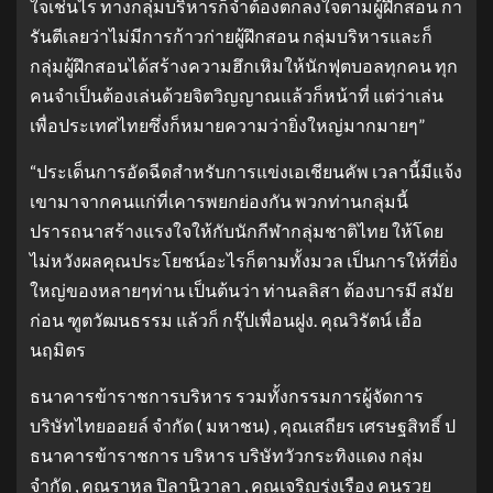
ใจเช่นไร ทางกลุ่มบริหารก็จำต้องตกลงใจตามผู้ฝึกสอน กา
รันตีเลยว่าไม่มีการก้าวก่ายผู้ฝึกสอน กลุ่มบริหารและก็
กลุ่มผู้ฝึกสอนได้สร้างความฮึกเหิมให้นักฟุตบอลทุกคน ทุก
คนจำเป็นต้องเล่นด้วยจิตวิญญาณแล้วก็หน้าที่ แต่ว่าเล่น
เพื่อประเทศไทยซึ่งก็หมายความว่ายิ่งใหญ่มากมายๆ”
“ประเด็นการอัดฉีดสำหรับการแข่งเอเชียนคัพ เวลานี้มีแจ้ง
เขามาจากคนแก่ที่เคารพยกย่องกัน พวกท่านกลุ่มนี้
ปรารถนาสร้างแรงใจให้กับนักกีฬากลุ่มชาติไทย ให้โดย
ไม่หวังผลคุณประโยชน์อะไรก็ตามทั้งมวล เป็นการให้ที่ยิ่ง
ใหญ่ของหลายๆท่าน เป็นต้นว่า ท่านลลิสา ต้องบารมี สมัย
ก่อน ฑูตวัฒนธรรม แล้วก็ กรุ๊ปเพื่อนฝูง. คุณวิรัตน์ เอื้อ
นฤมิตร
ธนาคารข้าราชการบริหาร รวมทั้งกรรมการผู้จัดการ
บริษัทไทยออยล์ จำกัด ( มหาชน) , คุณเสถียร เศรษฐสิทธิ์ ป
ธนาคารข้าราชการ บริหาร บริษัทวัวกระทิงแดง กลุ่ม
จำกัด , คุณราหุล ปิลานิวาลา , คุณเจริญรุ่งเรือง คนรวย