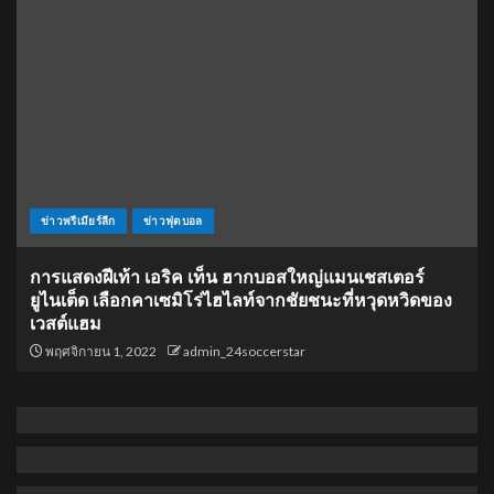
ข่าวพรีเมียร์ลีก
ข่าวฟุตบอล
การแสดงฝีเท้า เอริค เท็น ฮากบอสใหญ่แมนเชสเตอร์
ยูไนเต็ด เลือกคาเซมิโร่ไฮไลท์จากชัยชนะที่หวุดหวิดของ
เวสต์แฮม
พฤศจิกายน 1, 2022
admin_24soccerstar