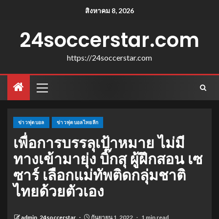
สิงหาคม 8, 2026
24soccerstar.com
https://24soccerstar.com
ข่าวฟุตบอล
ข่าวฟุตบอลไทยลีก
เพื่อการบรรลุเป้าหมาย ไม่มี
ทางเข้ามายุ่ง บิ๊กสุ ผู้ฝึกสอน เซ
ซาร์ เลือกแม่ทัพติดกลุ่มชาติ
ไทยด้วยตัวเอง
admin_24soccerstar
กันยายน 1, 2022
1 min read