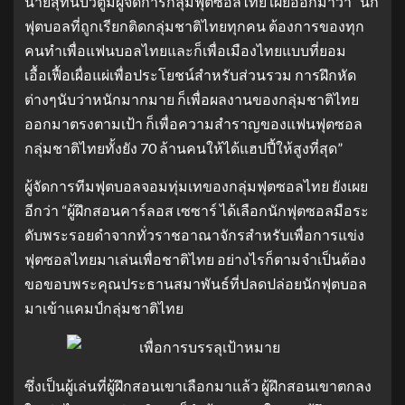
นายสุทินบัวตูมผู้จัดการกลุ่มฟุตซอลไทย เผยออกมาว่า “นัก
ฟุตบอลที่ถูกเรียกติดกลุ่มชาติไทยทุกคน ต้องการของทุก
คนทำเพื่อแฟนบอลไทยและก็เพื่อเมืองไทยแบบที่ยอม
เอื้อเฟื้อเผื่อแผ่เพื่อประโยชน์สำหรับส่วนรวม การฝึกหัด
ต่างๆนับว่าหนักมากมาย ก็เพื่อผลงานของกลุ่มชาติไทย
ออกมาตรงตามเป้า ก็เพื่อความสำราญของแฟนฟุตซอล
กลุ่มชาติไทยทั้งยัง 70 ล้านคนให้ได้แฮปปี้ให้สูงที่สุด”
ผู้จัดการทีมฟุตบอลจอมทุ่มเทของกลุ่มฟุตซอลไทย ยังเผย
อีกว่า “ผู้ฝึกสอนคาร์ลอส เซซาร์ ได้เลือกนักฟุตซอลมือระ
ดับพระรอยดำจากทั่วราชอาณาจักรสำหรับเพื่อการแข่ง
ฟุตซอลไทยมาเล่นเพื่อชาติไทย อย่างไรก็ตามจำเป็นต้อง
ขอขอบพระคุณประธานสมาพันธ์ที่ปลดปล่อยนักฟุตบอล
มาเข้าแคมป์กลุ่มชาติไทย
ซึ่งเป็นผู้เล่นที่ผู้ฝึกสอนเขาเลือกมาแล้ว ผู้ฝึกสอนเขาตกลง