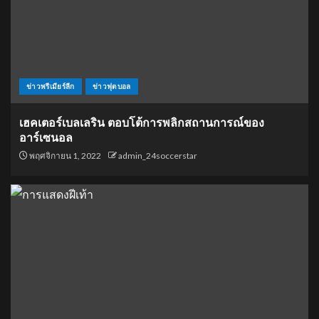
ข่าวพรีเมียร์ลีก
ข่าวฟุตบอล
เฮคเตอร์เบลเลริน ตอบโต้การพลิกสถานการณ์ของ
อาร์เซนอล
พฤศจิกายน 1, 2022
admin_24soccerstar