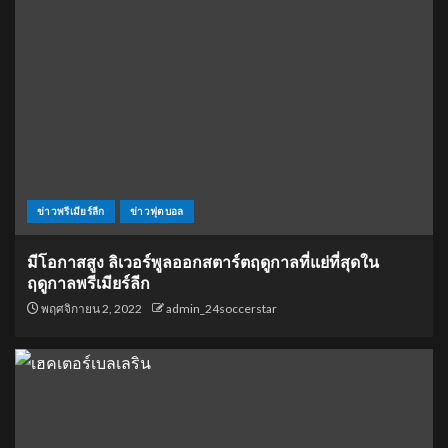
ข่าวพรีเมียร์ลีก
ข่าวฟุตบอล
มีโอกาสสูง ลิเวอร์พูลออกสตาร์ตฤดูกาลที่แย่ที่สุดใน
ฤดูกาลพรีเมียร์ลีก
พฤศจิกายน 2, 2022
admin_24soccerstar