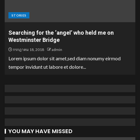
STORIES
Searching for the ‘angel’ who held me on
Westminster Bridge
กรกฎาคม 18, 2018
admin
Lorem ipsum dolor sit amet,sed diam nonumy eirmod
tempor invidunt ut labore et dolore...
YOU MAY HAVE MISSED